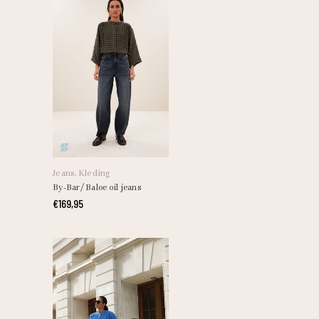
Dit
product
heeft
Jeans
,
Kleding
meerdere
By-Bar/ Baloe oil jeans
variaties.
€
169,95
Deze
optie
kan
gekozen
worden
op
de