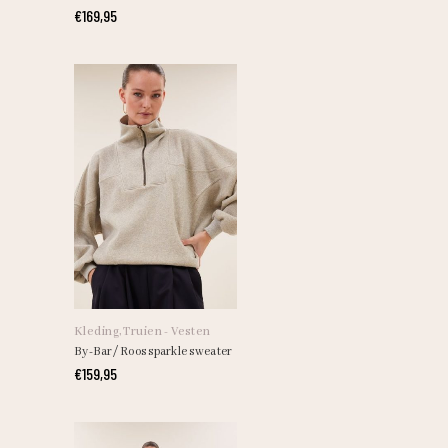
variaties.
€
169,95
Deze
optie
kan
gekozen
worden
op
de
productpagina
Dit
product
heeft
Kleding
,
Truien - Vesten
meerdere
By-Bar/ Roos sparkle sweater
variaties.
€
159,95
Deze
optie
kan