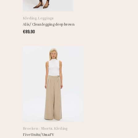
Dit
product
heeft
Kleding
,
Leggings
meerdere
Alix/ Clean legging deep brown
variaties.
€
89,90
Deze
optie
kan
gekozen
worden
op
de
productpagina
Dit
product
heeft
Broeken - Shorts
,
Kleding
meerdere
Five Units/ UmaFV