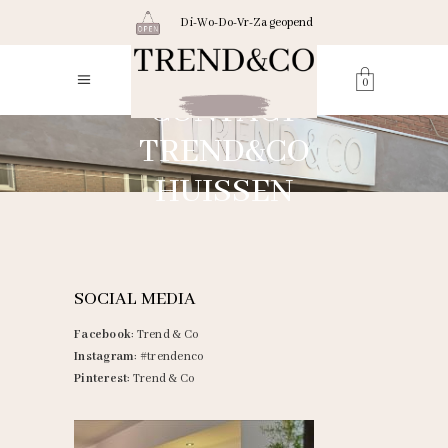
Di-Wo-Do-Vr-Za geopend
0
CONTACT
TREND&CO
HUISSEN
SOCIAL MEDIA
Facebook
:
Trend & Co
Instagram
:
#trendenco
Pinterest
:
Trend & Co