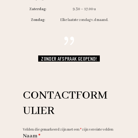
Zaterdag
:
9.30 – 17.00 u
Zondag
:
Elke laatste zondag v.d maand.
ZONDER AFSPRAAK GEOPEND!
CONTACTFORM
ULIER
Velden die gemarkeerd zijn met een
*
zijn vereiste velden
Naam
*