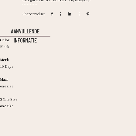
Categorieën:
Accessoires
,
Hoed/Muts/Cap
Share product
AANVULLENDE
INFORMATIE
Color
Black
Merk
10 Days
Maat
one size
3 One Size
one size