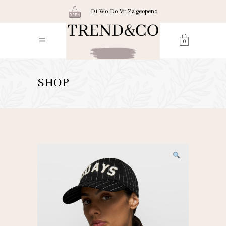
Di-Wo-Do-Vr-Za geopend
0
SHOP