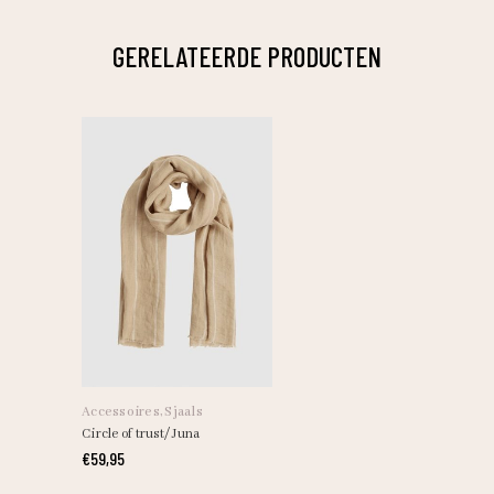
GERELATEERDE PRODUCTEN
Dit
product
heeft
Accessoires
,
Sjaals
meerdere
Circle of trust/ Juna
variaties.
€
59,95
Deze