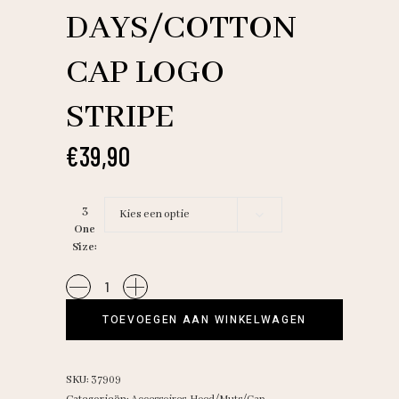
DAYS/COTTON
CAP LOGO
STRIPE
€
39,90
3
Kies een optie
One
Size
10
Days/Cotton
TOEVOEGEN AAN WINKELWAGEN
cap
logo
stripe
SKU:
37909
quantity