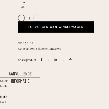
tm
42
Gola/Slam
trident
TOEVOEGEN AAN WINKELWAGEN
white/salmon
quantity
SKU:
36106
Categorieën:
Schoenen
,
Sneakers
Share product
AANVULLENDE
INFORMATIE
Color
Multi
Merk
Gola