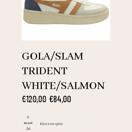
GOLA/SLAM
TRIDENT
WHITE/SALMON
Oorspronkelijke
Huidige
€
120,00
€
84,00
prijs
prijs
was:
is:
5
€120,00.
€84,00.
maat
Kies een optie
36