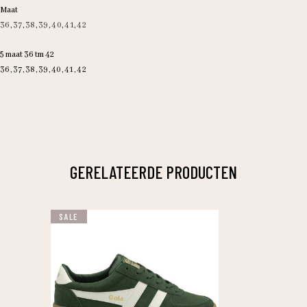
Maat
36
,
37
,
38
,
39
,
40
,
41
,
42
5 maat 36 tm 42
36, 37, 38, 39, 40, 41, 42
GERELATEERDE PRODUCTEN
SALE