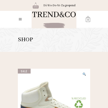
Di-Wo-Do-Vr-Za geopend
0
SHOP
SALE