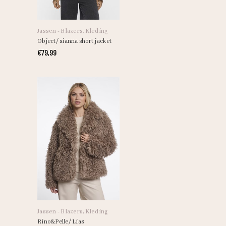
Dit
product
heeft
Jassen - Blazers
,
Kleding
meerdere
Object/ sianna short jacket
variaties.
€
79,99
Deze
optie
kan
gekozen
worden
op
de
productpagina
Dit
product
heeft
Jassen - Blazers
,
Kleding
meerdere
Rino&Pelle/ Lias