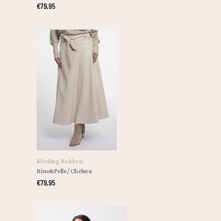
variaties.
€
79,95
Deze
optie
kan
gekozen
worden
op
de
productpagina
Dit
product
heeft
Kleding
,
Rokken
meerdere
Rino&Pelle/ Chelsea
variaties.
€
79,95
Deze
optie
kan