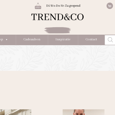
Di-Wo-Do-Vr-Za geopend
Produc
op
Cadeaubon
Inspiratie
Contact
zoeke
erd