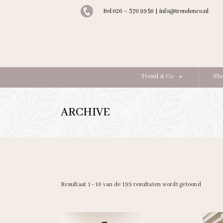
Bel 026 – 370 99 50
|
info@trendenco.nl
Trend & Co
Sh
ARCHIVE
Gesorte
Resultaat 1–16 van de 199 resultaten wordt getoond
op