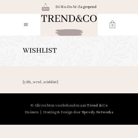
Di-Wo-Do-Vr-Za geopend
0
WISHLIST
[yith_wcwl_wishlist]
© Alle rechten voorbehouden aan
Trend & Co
Huissen | Hosting & Design door
Speedy-Networks