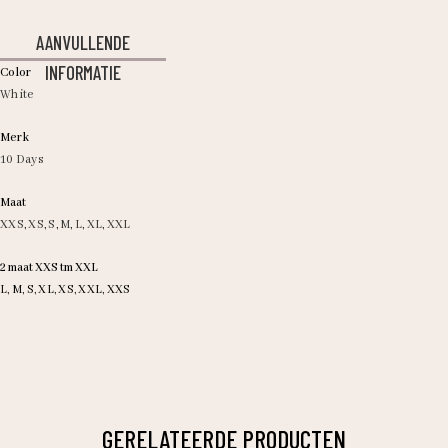
AANVULLENDE
INFORMATIE
Color
White
Merk
10 Days
Maat
XXS
,
XS
,
S
,
M
,
L
,
XL
,
XXL
2 maat XXS tm XXL
L, M, S, XL, XS, XXL, XXS
GERELATEERDE PRODUCTEN