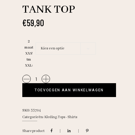
TANK TOP
€
59,90
2
maat
Kies een optie
XXS
tm
XXL
10Days/
The
TOEVOEGEN AAN WINKELWAGEN
tank
top
quantity
SKU:
33704
Categorieën:
Kleding
,
Tops - Shirts
Share product