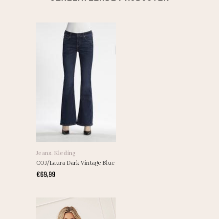
Dit
product
heeft
Jeans
,
Kleding
meerdere
COJ/Laura Dark Vintage Blue
variaties.
€
69,99
Deze
optie
kan
gekozen