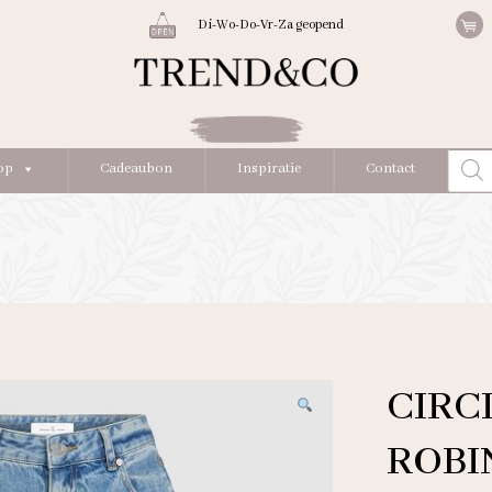
Di-Wo-Do-Vr-Za geopend
Produc
op
Cadeaubon
Inspiratie
Contact
zoeke
CIRC
ROBI