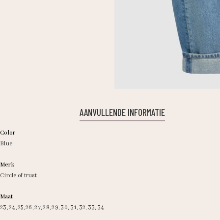
AANVULLENDE INFORMATIE
Color
Blue
Merk
Circle of trust
Maat
23
,
24
,
25
,
26
,
27
,
28
,
29
,
30
,
31
,
32
,
33
,
34