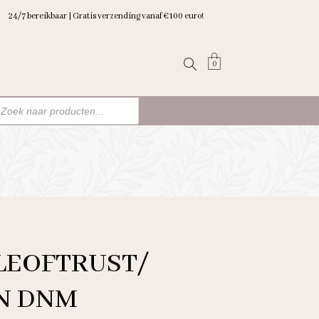
24/7 bereikbaar | Gratis verzending vanaf €100 euro!
0
ten
n
LEOFTRUST/
N DNM