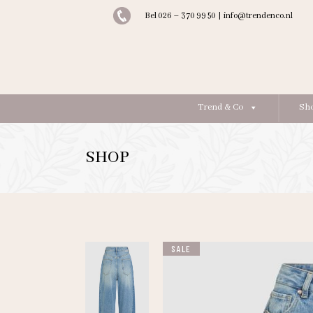
Bel 026 – 370 99 50
|
info@trendenco.nl
Trend & Co
Sh
SHOP
SALE