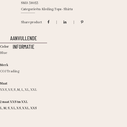
SKU:
38053
Categorieën:
Kleding
,
Tops - Shirts
Share product
AANVULLENDE
INFORMATIE
Color
Blue
Merk
COJ Trading
Maat
XXS
,
XS
,
S
,
M
,
L
,
XL
,
XXL
2 maat XXS tm XXL
L, M, S, XL, XS, XXL, XXS