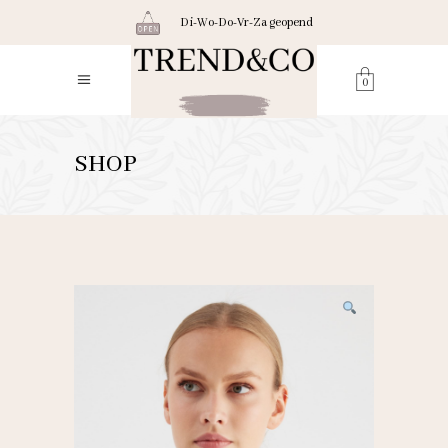
Di-Wo-Do-Vr-Za geopend
0
SHOP