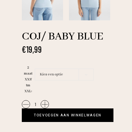
COJ/ BABY BLUE
€
19,99
2
maat
Kies een optie
XXS
tm
XXL
COJ/
Baby
TOEVOEGEN AAN WINKELWAGEN
blue
quantity