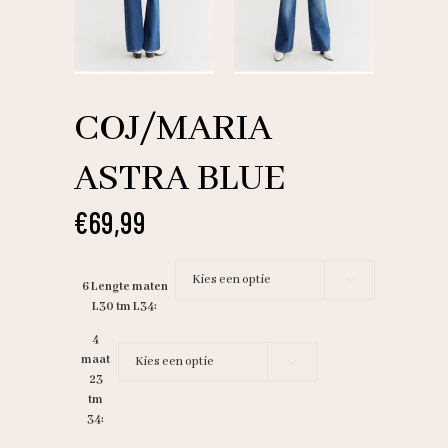
COJ/MARIA
ASTRA BLUE
€
69,99
Kies een optie
6 Lengte maten
L30 tm L34
4
maat
Kies een optie
23
tm
34