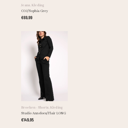
heeft
Jeans
,
Kleding
meerdere
COJ/Sophia Grey
variaties.
€
69,99
Deze
optie
kan
gekozen
worden
op
de
productpagina
Dit
product
heeft
Broeken - Shorts
,
Kleding
meerdere
Studio Anneloes/Flair LONG
variaties.
€
149,95
Deze