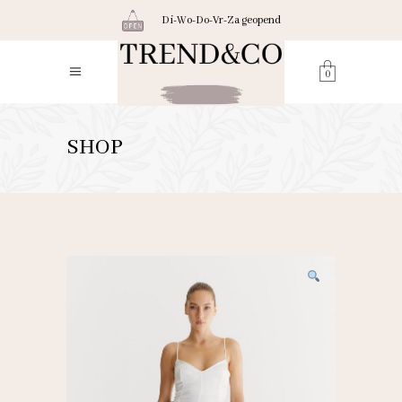
Di-Wo-Do-Vr-Za geopend
0
SHOP