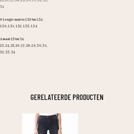
25
,
26
,
27
,
28
,
29
,
30
,
31
,
32
,
33
,
34
6 Lengte maten L30 tm L34
L30, L31, L32, L33, L34
4 maat 23 tm 34
23, 24, 25, 26, 27, 28, 29, 30, 31,
32, 33, 34
GERELATEERDE PRODUCTEN