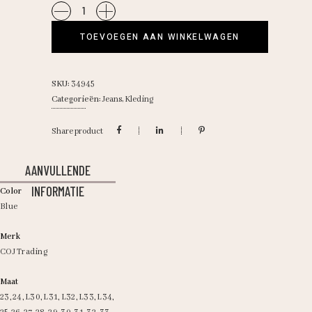
COJ/Maria
astra
TOEVOEGEN AAN WINKELWAGEN
blue
quantity
SKU:
34945
Categorieën:
Jeans
,
Kleding
Share product
AANVULLENDE
INFORMATIE
Color
Blue
Merk
COJ Trading
Maat
23
,
24
,
L30
,
L31
,
L32
,
L33
,
L34
,