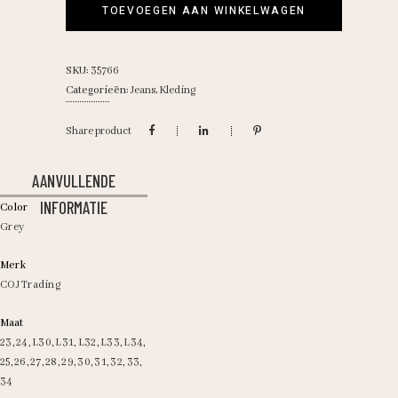
TOEVOEGEN AAN WINKELWAGEN
SKU:
35766
Categorieën:
Jeans
,
Kleding
Share product
AANVULLENDE
INFORMATIE
Color
Grey
Merk
COJ Trading
Maat
23
,
24
,
L30
,
L31
,
L32
,
L33
,
L34
,
25
,
26
,
27
,
28
,
29
,
30
,
31
,
32
,
33
,
34