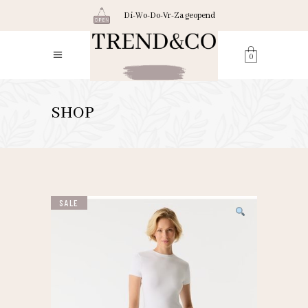
Di-Wo-Do-Vr-Za geopend
0
SHOP
SALE