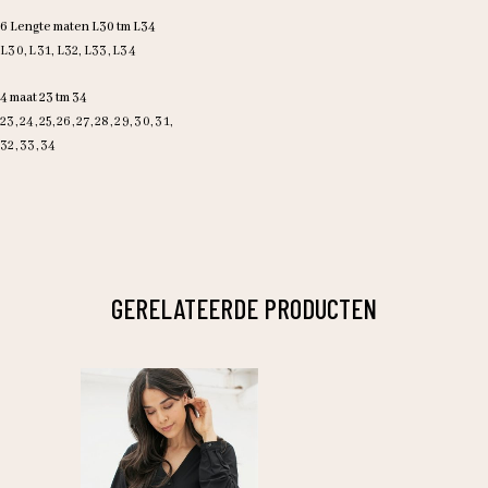
6 Lengte maten L30 tm L34
L30, L31, L32, L33, L34
4 maat 23 tm 34
23, 24, 25, 26, 27, 28, 29, 30, 31,
32, 33, 34
GERELATEERDE PRODUCTEN