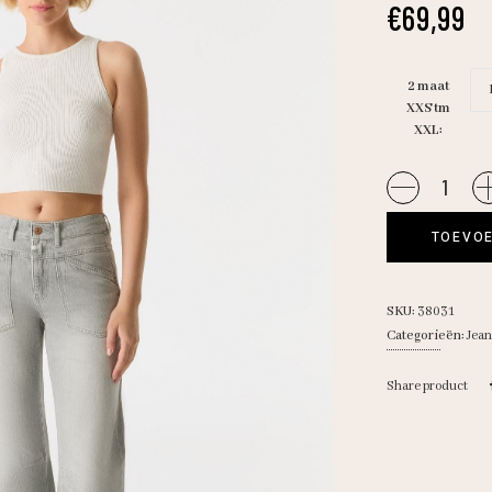
€
69,99
2 maat
XXS tm
XXL
COJ/
Selena
light
TOEVOE
grey
quantity
SKU:
38031
Categorieën:
Jean
Share product