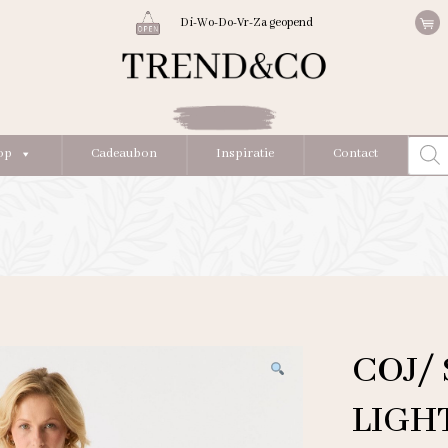
Di-Wo-Do-Vr-Za geopend
Produc
op
Cadeaubon
Inspiratie
Contact
zoeke
COJ/
LIGH