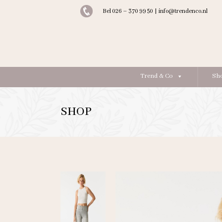
Bel 026 – 370 99 50
|
info@trendenco.nl
Trend & Co
Sh
SHOP