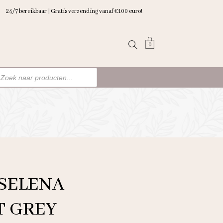
24/7 bereikbaar | Gratis verzending vanaf €100 euro!
0
ten
n
 SELENA
T GREY