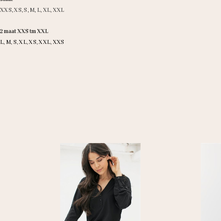
XXS
,
XS
,
S
,
M
,
L
,
XL
,
XXL
2 maat XXS tm XXL
L, M, S, XL, XS, XXL, XXS