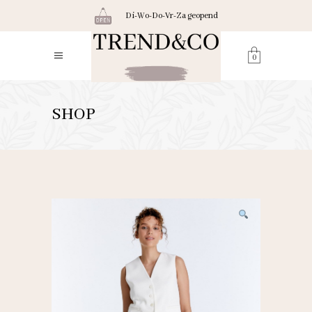
Di-Wo-Do-Vr-Za geopend
0
SHOP