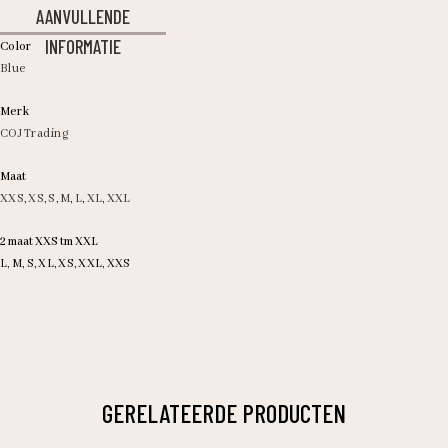
AANVULLENDE
INFORMATIE
Color
Blue
Merk
COJ Trading
Maat
XXS
,
XS
,
S
,
M
,
L
,
XL
,
XXL
2 maat XXS tm XXL
L, M, S, XL, XS, XXL, XXS
GERELATEERDE PRODUCTEN