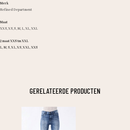
Merk
Refined Department
Maat
XXS
,
XS
,
S
,
M
,
L
,
XL
,
XXL
2 maat XXS tm XXL
L, M, S, XL, XS, XXL, XXS
GERELATEERDE PRODUCTEN