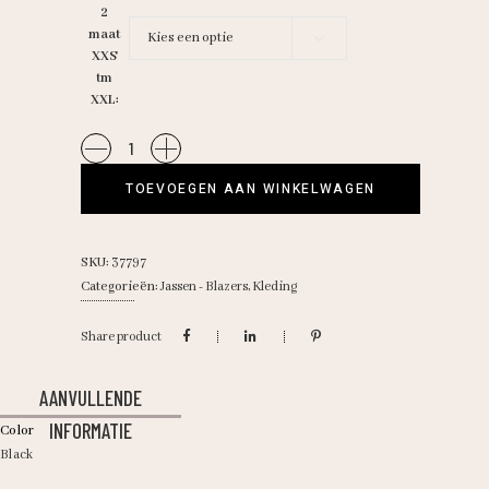
2
maat
Kies een optie
XXS
tm
XXL
RefinedD/
STAR
TOEVOEGEN AAN WINKELWAGEN
quantity
SKU:
37797
Categorieën:
Jassen - Blazers
,
Kleding
Share product
AANVULLENDE
INFORMATIE
Color
Black