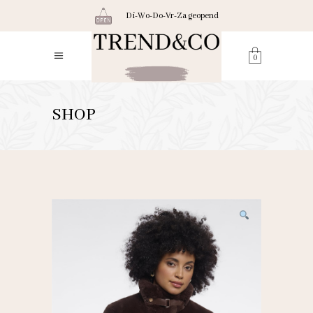
Di-Wo-Do-Vr-Za geopend
0
SHOP