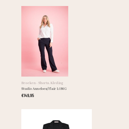
Dit
product
heeft
Broeken - Shorts
,
Kleding
meerdere
Studio Anneloes/Flair LONG
variaties.
€
149,95
Deze
optie
kan
gekozen
worden