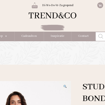
Di-Wo-Do-Vr-Za geopend
Produc
op
Cadeaubon
Inspiratie
Contact
zoeke
STUD
BOND