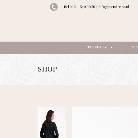
Bel 026 – 370 99 50
|
info@trendenco.nl
Trend & Co
Sh
SHOP