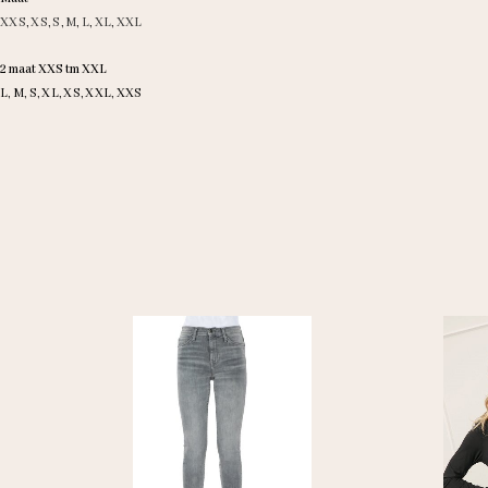
XXS
,
XS
,
S
,
M
,
L
,
XL
,
XXL
2 maat XXS tm XXL
L, M, S, XL, XS, XXL, XXS