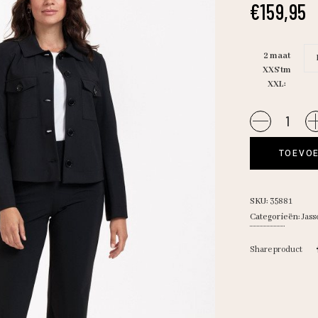
€
159,95
2 maat
XXS tm
XXL
Studio
A/Claire
bonded
TOEVOE
jacket
quantity
SKU:
35881
Categorieën:
Jass
Share product