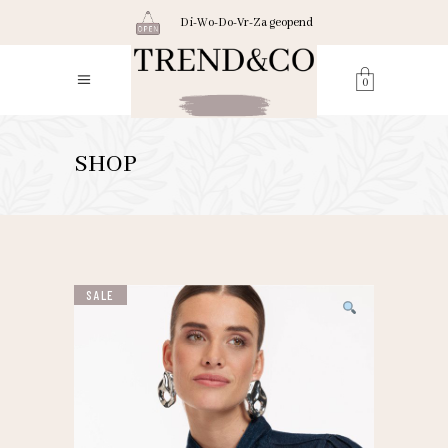
Di-Wo-Do-Vr-Za geopend
0
SHOP
SALE