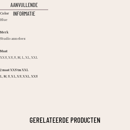
AANVULLENDE
INFORMATIE
Color
Blue
Merk
Studio anneloes
Maat
XXS
,
XS
,
S
,
M
,
L
,
XL
,
XXL
2 maat XXS tm XXL
L, M, S, XL, XS, XXL, XXS
GERELATEERDE PRODUCTEN