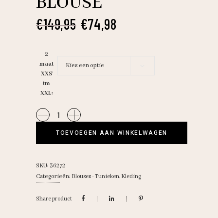
BLOUSE
Oorspronkelijke
Huidige
€
149,95
€
74,98
prijs
prijs
was:
is:
2
€149,95.
€74,98.
maat
Kies een optie
XXS
tm
XXL
Studio
A/
TOEVOEGEN AAN WINKELWAGEN
Stella
denim
blouse
SKU:
36272
quantity
Categorieën:
Blouses - Tunieken
,
Kleding
Share product