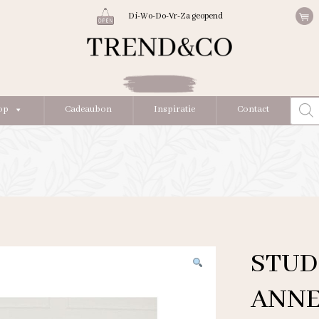
Di-Wo-Do-Vr-Za geopend
Produc
op
Cadeaubon
Inspiratie
Contact
zoeke
STUD
ANNE