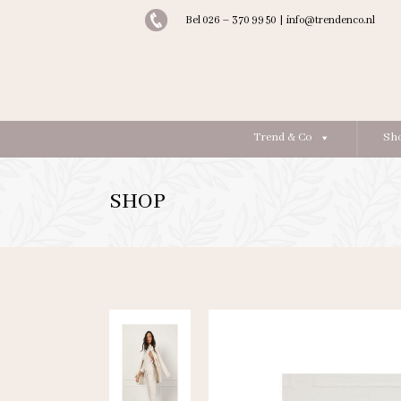
Bel 026 – 370 99 50
|
info@trendenco.nl
Trend & Co
Sh
SHOP