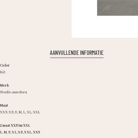
AANVULLENDE INFORMATIE
Color
Kit
Merk
Studio anneloes
Maat
XXS
,
XS
,
S
,
M
,
L
,
XL
,
XXL
2 maat XXS tm XXL
L, M, S, XL, XS, XXL, XXS