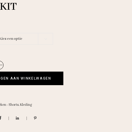
KIT
Kies een optie
wn
GEN AAN WINKELWAGEN
ken - Shorts
,
Kleding