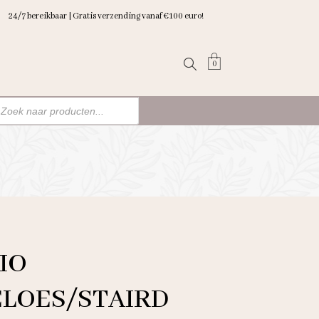
24/7 bereikbaar | Gratis verzending vanaf €100 euro!
0
ten
n
IO
LOES/STAIRD