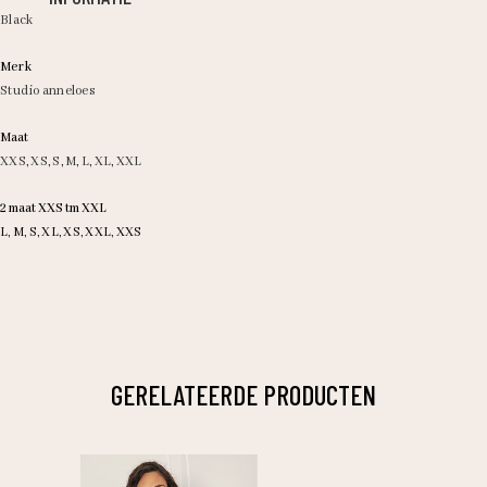
Black
Merk
Studio anneloes
Maat
XXS
,
XS
,
S
,
M
,
L
,
XL
,
XXL
2 maat XXS tm XXL
L, M, S, XL, XS, XXL, XXS
GERELATEERDE PRODUCTEN