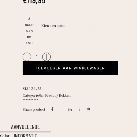
2
maat
Kies een optie
XXS
tm
XXL
StudioA/Chloe
skirt
TOEVOEGEN AAN WINKELWAGEN
quantity
SKU:
36735
Categorieën:
Kleding
,
Rokken
Share product
AANVULLENDE
INFORMATIE
Color