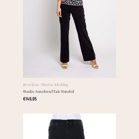
Broeken - Shorts
,
Kleding
Studio Anneloes/Flair Bonded
€
149,95