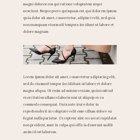
magni dolores eos qui ratione voluptatem sequi
nesciunt. Neque porro quisquam est, qui dolorem ipsum
quia dolor sit amet, consectetur, adipisci velit, sed quia
non numquam eius modi tempora incidunt ut labore et
dolore magnam
Lorem ipsum dolor sit amet, consectetur adipiscing elit,
sed do eiusmod tempor incididunt ut labore et dolore
magna aliqua. Ut enim ad minim veniam, quis nostrud
exercitation ullamco laboris nisi ut aliquip ex ea
commodo consequat. Duis aute irure dolor in
reprehenderit in voluptate velit esse cillum dolore eu
fugiat nulla pariatur. Excepteur sint occaecat cupidatat
non proident, sunt in culpa qui officia deserunt mollit
anim id est laborum.