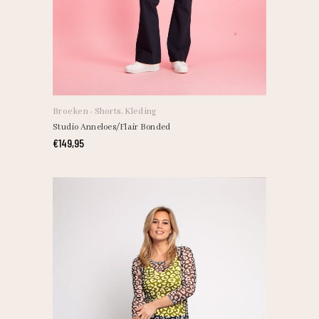
Broeken - Shorts
,
Kleding
Studio Anneloes/Flair Bonded
€
149,95