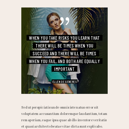
WHEN YOU TAKE RISKS YOU LEARN THAT
THERE WILL BE TIMES WHEN YOU
SUCCEED
AND THERE WILL BE TIMES
WHEN YOU FAIL,
AND BOTH ARE EQUALLY
IMPORTANT
ELLEN DE GENERES
Sed ut perspiciatis unde omnis iste natus error sit
voluptatem accusantium doloremque laudantium, totam
rem aperiam, eaque ipsa quae ab illo inventore veritatis
et quasi architecto beatae vitae dicta sunt explicabo.