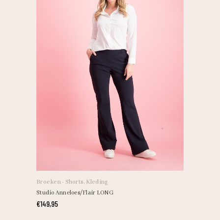
Broeken - Shorts
,
Kleding
Studio Anneloes/Flair LONG
€
149,95