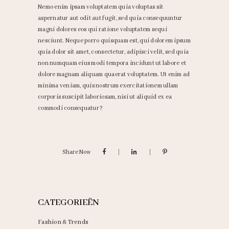
Nemo enim ipsam voluptatem quia voluptas sit
aspernatur aut odit aut fugit, sed quia consequuntur
magni dolores eos qui ratione voluptatem sequi
nesciunt. Neque porro quisquam est, qui dolorem ipsum
quia dolor sit amet, consectetur, adipisci velit, sed quia
non numquam eius modi tempora incidunt ut labore et
dolore magnam aliquam quaerat voluptatem. Ut enim ad
minima veniam, quis nostrum exercitationem ullam
corporis suscipit laboriosam, nisi ut aliquid ex ea
commodi consequatur?
Share Now
CATEGORIEËN
Fashion & Trends