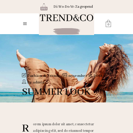
Di-Wo-Do-Vr-Za geopend
0
Fashion & Trends
november 15, 2018
by
admin
SUMMER LOOK
R
orem ipsum dolor sit amet, consectetur
adipiscing elit, sed do eiusmod tempor