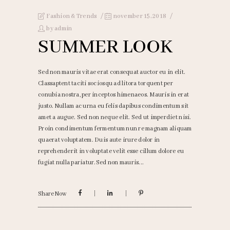
Fashion & Trends
november 15, 2018
by
admin
SUMMER LOOK
Sed non mauris vitae erat consequat auctor eu in elit.
Classaptent taciti sociosqu ad litora torquent per
conubia nostra, per inceptos himenaeos. Mauris in erat
justo. Nullam ac urna eu felis dapibus condimentum sit
amet a augue. Sed non neque elit. Sed ut imperdiet nisi.
Proin condimentum fermentum nun re magnam aliquam
quaerat voluptatem. Duis aute irure dolor in
reprehenderit in voluptate velit esse cillum dolore eu
fugiat nulla pariatur.Sed non mauris
Share Now