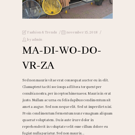
Fashion & Trends
november 15, 2018
by
admin
MA-DI-WO-DO-
VR-ZA
Sed non mauris vitae erat consequat auctor eu in elit.
Classaptent taciti sociosqu ad litora torquent per
conubia nostra, per inceptos himenaeos. Mauris in erat
justo. Nullam ac urna eu felis dapibus condimentum sit
amet a augue. Sed non neque elit. Sed ut imperdiet nisi.
Proin condimentum fermentum nun re magnam aliquam
quaerat voluptatem. Duis aute irure dolor in
reprehenderit in voluptate velit esse cillum dolore eu
fugiat nulla pariatur.Sed non mauris