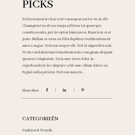
PICKS
Sed non mauris vitae erat consequat auctor eu in elit.
Classaptent taciti sociosqu ad litora torquent per
conubia nostra, per inceptos himenaeos. Mauris in erat
justo. Nullam ac urna eu felis dapibus condimentum sit
amet a augue. Sed non neque elit. Sed ut imperdiet nisi.
Proin condimentum fermentum nun re magnam aliquam
quaerat voluptatem. Duis aute irure dolor in
reprehenderit in voluptate velit esse cillum dolore eu
fugiat nulla pariatur.Sed non mauris
Share Now
CATEGORIEËN
Fashion & Trends