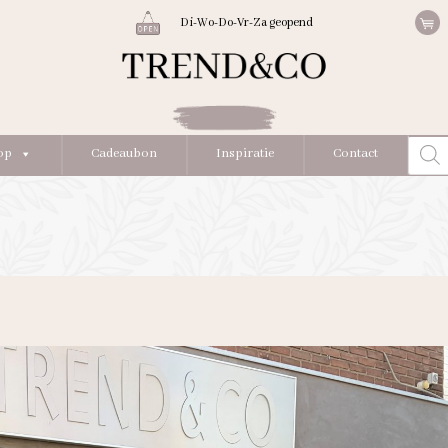
Di-Wo-Do-Vr-Za geopend
Produc
op
Cadeaubon
Inspiratie
Contact
zoeke