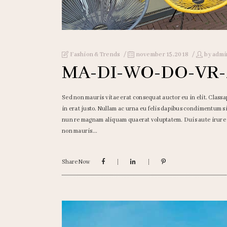
Fashion & Trends
november 15, 2018
by
admi
MA-DI-WO-DO-VR-
Sed non mauris vitae erat consequat auctor eu in elit. Classa
in erat justo. Nullam ac urna eu felis dapibus condimentum 
nun re magnam aliquam quaerat voluptatem. Duis aute irure do
non mauris
Share Now