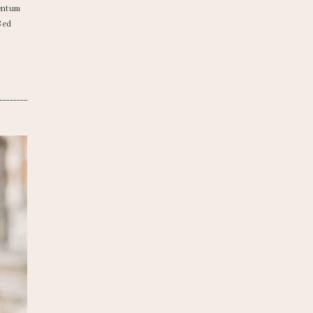
mentum
.Sed