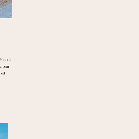
 Mauris
mentum
.Sed