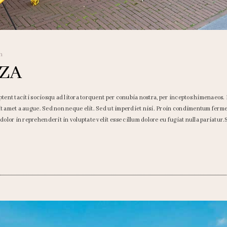
n
ZA
ptent taciti sociosqu ad litora torquent per conubia nostra, per inceptos himenaeos.
sit amet a augue. Sed non neque elit. Sed ut imperdiet nisi. Proin condimentum fer
lor in reprehenderit in voluptate velit esse cillum dolore eu fugiat nulla pariatur