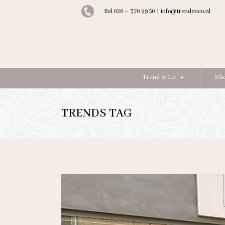
Bel 026 – 370 99 50
|
info@trendenco.nl
Trend & Co
Sh
TRENDS TAG