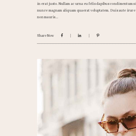
in erat justo. Nullam ac urna eu felis dapibus condimentum 
nun re magnam aliquam quaerat voluptatem. Duis aute irure do
non mauris
Share Now