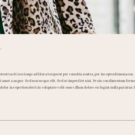
n
ptent taciti sociosqu ad litora torquent per conubia nostra, per inceptos himenaeos.
sit amet a augue. Sed non neque elit. Sed ut imperdiet nisi. Proin condimentum fer
lor in reprehenderit in voluptate velit esse cillum dolore eu fugiat nulla pariatur