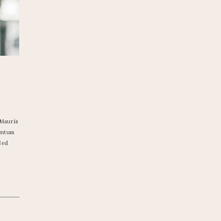
 Mauris
mentum
.Sed