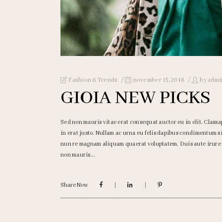
Fashion & Trends
november 15, 2018
by
admi
GIOIA NEW PICKS
Sed non mauris vitae erat consequat auctor eu in elit. Classa
in erat justo. Nullam ac urna eu felis dapibus condimentum 
nun re magnam aliquam quaerat voluptatem. Duis aute irure do
non mauris
Share Now