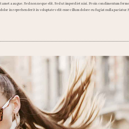
sit amet a augue. Sed non neque elit. Sed ut imperdiet nisi. Proin condimentum fer
lor in reprehenderit in voluptate velit esse cillum dolore eu fugiat nulla pariatur