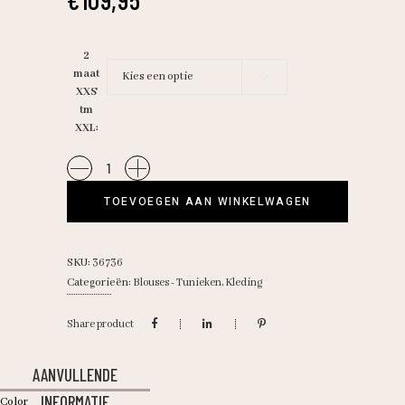
2
maat
Kies een optie
XXS
tm
XXL
StudioA/poppy
butterfly
TOEVOEGEN AAN WINKELWAGEN
quantity
SKU:
36736
Categorieën:
Blouses - Tunieken
,
Kleding
Share product
AANVULLENDE
INFORMATIE
Color