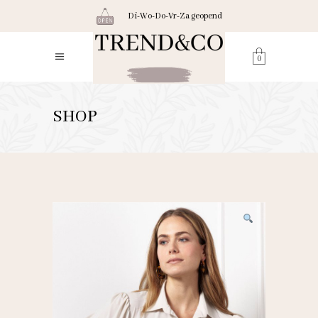
Di-Wo-Do-Vr-Za geopend
0
SHOP