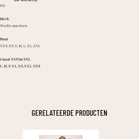
Kit
Merk
Studio anneloes
Maat
XXS
,
XS
,
S
,
M
,
L
,
XL
,
XXL
2 maat XXS tm XXL
L, M, S, XL, XS, XXL, XXS
GERELATEERDE PRODUCTEN